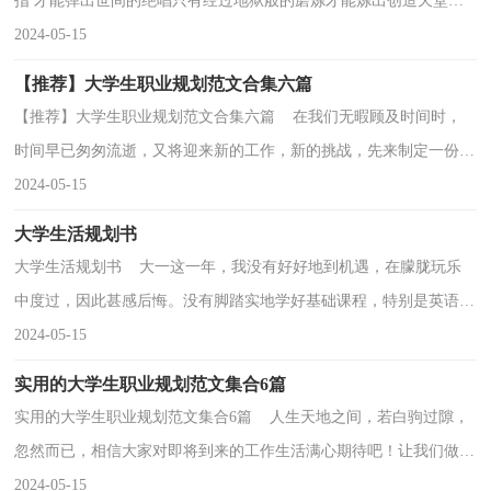
指 才能弹出世间的绝唱只有经过地狱般的磨炼才能炼出创造天堂的
力量院系：xx学院专业：xx技术姓名：牟xx序言从地狱...
2024-05-15
【推荐】大学生职业规划范文合集六篇
【推荐】大学生职业规划范文合集六篇 在我们无暇顾及时间时，
时间早已匆匆流逝，又将迎来新的工作，新的挑战，先来制定一份职
业规划吧。相信大家又在为写职业规划犯愁了吧！以下是...
2024-05-15
大学生活规划书
大学生活规划书 大一这一年，我没有好好地到机遇，在朦胧玩乐
中度过，因此甚感后悔。没有脚踏实地学好基础课程，特别是英语和
计算机。大一的学习任务相对轻松，可适当参加社团活动...
2024-05-15
实用的大学生职业规划范文集合6篇
实用的大学生职业规划范文集合6篇 人生天地之间，若白驹过隙，
忽然而已，相信大家对即将到来的工作生活满心期待吧！让我们做好
职业规划，在今后的工作中奋勇争先吧。那么做职业规...
2024-05-15