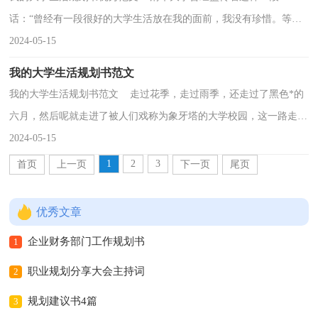
话：“曾经有一段很好的大学生活放在我的面前，我没有珍惜。等到
虚度后才追悔莫及，人世间最痛苦的事莫过于此！如果上天...
2024-05-15
我的大学生活规划书范文
我的大学生活规划书范文 走过花季，走过雨季，还走过了黑色*的
六月，然后呢就走进了被人们戏称为象牙塔的大学校园，这一路走来
有过多少的不易与艰辛，我们这些莘莘学子们清楚得很，...
2024-05-15
1
2
3
首页
上一页
下一页
尾页
优秀文章
企业财务部门工作规划书
1
职业规划分享大会主持词
2
规划建议书4篇
3