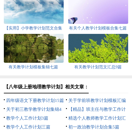
【实用】小学教学计划范文合集
有关个人教学计划模板合集七篇
六篇
有关教学计划模板集锦七篇
有关教学计划范文汇总9篇
【八年级上册地理教学计划】相关文章：
四年级语文下册教学计划15篇
关于学前班教学计划模板汇编
关于初三教学教学计划集锦4
8篇
【精品】班主任与教学工作计
篇
教学个人工作计划3篇
划汇编9篇
精选个人教师教学工作计划汇
教学个人工作计划三篇
总5篇
初一政治教学计划合集5篇