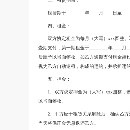
三、租赁期限：
租赁期于________年____月____日至___
四、租金：
双方协定租金为每月（大写）xxx圆整
壹期支付，第一期租金于________年____
后应予以当面签收。如乙方逾期支付租金超
视为乙方自动退租，构成的违约，并承担违
五、押金：
1、双方议定押金为（大写）xxx圆整
以当面签收。
2、甲方应于租赁关系解除后，确认乙
当天将保证金无息返还乙方。