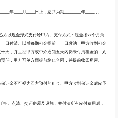
_____年____月____日止，总共为期________年____月。
。乙方以现金形式支付给甲方。支付方式：租金按xx个月为
月____日付清。以后每期租金提前____日缴纳，甲方收到租金
过十天，并且经甲方或中介通知五天内仍未付清租金的，则
约责任，甲方可单方面提前终止合同，并提前收回房屋。
，该保证金不可视为乙方预付的租金。甲方收到保证金后应予
方迁空。点清、交还房屋及设施，并付清所有应付费用后，