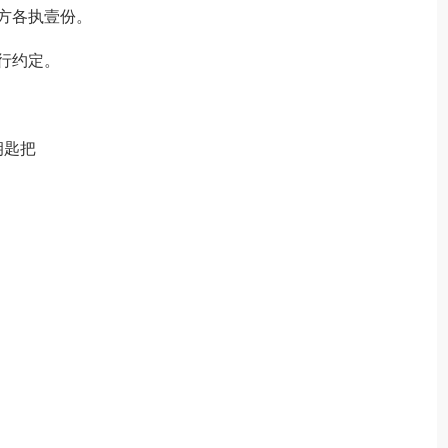
方各执壹份。
行约定。
钥匙把