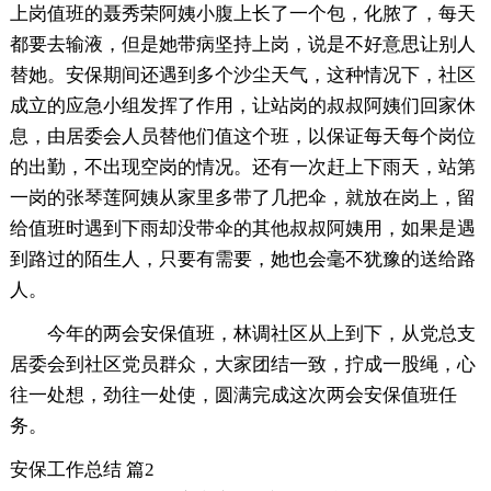
上岗值班的聂秀荣阿姨小腹上长了一个包，化脓了，每天
都要去输液，但是她带病坚持上岗，说是不好意思让别人
替她。安保期间还遇到多个沙尘天气，这种情况下，社区
成立的应急小组发挥了作用，让站岗的叔叔阿姨们回家休
息，由居委会人员替他们值这个班，以保证每天每个岗位
的出勤，不出现空岗的情况。还有一次赶上下雨天，站第
一岗的张琴莲阿姨从家里多带了几把伞，就放在岗上，留
给值班时遇到下雨却没带伞的其他叔叔阿姨用，如果是遇
到路过的陌生人，只要有需要，她也会毫不犹豫的送给路
人。
今年的两会安保值班，林调社区从上到下，从党总支
居委会到社区党员群众，大家团结一致，拧成一股绳，心
往一处想，劲往一处使，圆满完成这次两会安保值班任
务。
安保工作总结 篇2