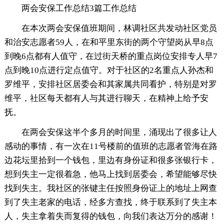
两会安保工作总结3篇工作总结
在本次两会安保值班期间，林调社区共发动社区党员
和治安志愿者59人，在和平里东街的两个守望岗从早8点
到晚6点都有人值守，在过街天桥的重点岗位安排专人早7
点到晚10点进行定点值守。对于社区的2名重点人孙杰和
罗维平，安排社区居委会和其家属共同看护，特别是对罗
维平，社区每天都有人与其进行聊天，在精神上给予安
抚。
在两会安保这半个多月的时间里，涌现出了很多让人
感动的事情，有一次在11号楼前的值班的志愿者管海在路
边花坛里拾到一个钱包，里边有身份证和很多张银行卡，
想到失主一定很着急，他马上找到居委会，希望能够尽快
找到失主。我社区的张键主任按照身份证上的地址上网查
到了失主老家的电话，经多方查找，终于联系到了失主本
人，失主拿着失而复得的钱包，向我们表达万分的感谢！