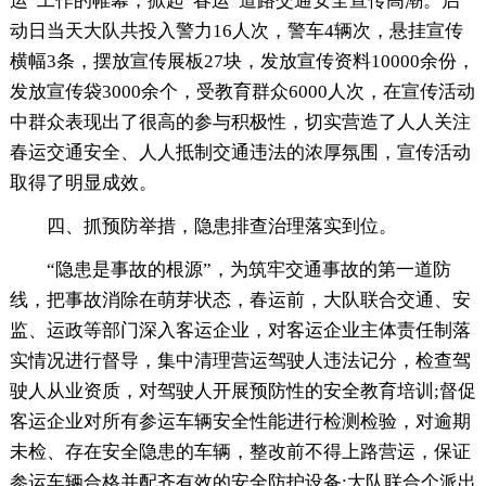
运”工作的帷幕，掀起“春运”道路交通安全宣传高潮。启
动日当天大队共投入警力16人次，警车4辆次，悬挂宣传
横幅3条，摆放宣传展板27块，发放宣传资料10000余份，
发放宣传袋3000余个，受教育群众6000人次，在宣传活动
中群众表现出了很高的参与积极性，切实营造了人人关注
春运交通安全、人人抵制交通违法的浓厚氛围，宣传活动
取得了明显成效。
四、抓预防举措，隐患排查治理落实到位。
“隐患是事故的根源”，为筑牢交通事故的第一道防
线，把事故消除在萌芽状态，春运前，大队联合交通、安
监、运政等部门深入客运企业，对客运企业主体责任制落
实情况进行督导，集中清理营运驾驶人违法记分，检查驾
驶人从业资质，对驾驶人开展预防性的安全教育培训;督促
客运企业对所有参运车辆安全性能进行检测检验，对逾期
未检、存在安全隐患的车辆，整改前不得上路营运，保证
参运车辆合格并配齐有效的安全防护设备;大队联合个派出