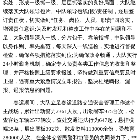
实处，形成一级抓一级、层层抓落实的良好局面，大队继
续落实大队领导包片、中队领导包线(段)责任制，逐层签
订责任状，切实做到“任务、岗位、人员、职责”四落实，
增强责任意识;为及时发现和整改工作中存在的问题和不
足，大队领导深入一线，分片包干、靠前指挥，中队领导
以身作则、率先垂范，每天深入一线巡检，实地进行督促
检查，确保各项措施落实到位;为确保政令畅通，大队实行
24小时勤务机制，确定专人负责各类工作信息的收集和整
理，并严格按照上级要求报送，坚持做到重要信息要及时
上报，遇有重大紧急情况立即报告，坚决杜绝瞒报、漏
报、迟报信息的问题。
春运期间，大队立足春运道路交通安全管理工作这个
主战场，累计出动警力2361人次，出动警车975台次，检
查客运车辆2577辆次，查处交通违法行为647起，悬挂横
幅35条，展出展板392块、散发资料113000余份，受教育
280000人次。在全体交管民警和协管员的共同努力下，**