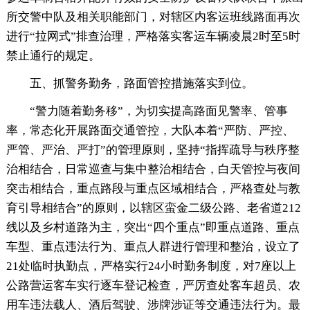
所交警中队及相关职能部门，对辖区内客运班线路面再次
进行“拉网式”排查治理，严格落实客运车辆凌晨2时至5时
禁止通行的规定。
五、抓警务勤务，路面管控措施落实到位。
“警力随着勤务移”，为切实提高路面见警率、管事
率，常态化开展路面交通管控，大队本着“严防、严控、
严管、严治、严打”的管理原则，坚持“指挥疏导与秩序整
治相结合，日常巡查与集中整治相结合，白天管控与夜间
突击相结合，重点路段与重点区域相结合，严格查处与教
育引导相结合”的原则，以辖区蛮金二级公路、老省道212
线以及乡村道路为主，突出“四个重点”即重点道路、重点
车型、重点违法行为、重点人群进行管理和整治，设立了
21处临时执勤点，严格实行24小时勤务制度，对7座以上
公路营运客车实行逐车登记检查，严厉查处客车超员、农
用车违法载人、酒后驾驶、涉牌涉证等交通违法行为。最