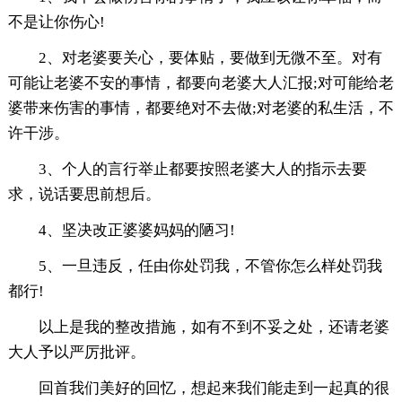
不是让你伤心!
2、对老婆要关心，要体贴，要做到无微不至。对有
可能让老婆不安的事情，都要向老婆大人汇报;对可能给老
婆带来伤害的事情，都要绝对不去做;对老婆的私生活，不
许干涉。
3、个人的言行举止都要按照老婆大人的指示去要
求，说话要思前想后。
4、坚决改正婆婆妈妈的陋习!
5、一旦违反，任由你处罚我，不管你怎么样处罚我
都行!
以上是我的整改措施，如有不到不妥之处，还请老婆
大人予以严厉批评。
回首我们美好的回忆，想起来我们能走到一起真的很