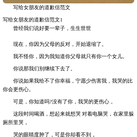
写给女朋友的道歉信范文
写给女朋友的道歉信范文1
曾经我们说好要一辈子，生生世世
现在，你因为父母的反对，开始退缩了。
我不怪你，因为我知道你父母就只有你一个女儿。
你说那我们别继续下去了。
你说如果我给不了你幸福，宁愿少伤害我，我哭的比
你会更伤心。
可是，你知道吗?没有了你，我哭的更伤心，
这段时间喝酒，想起来就想哭 对着电脑哭，在家里躲
厕所里哭，
哭的眼睛度肿了，可是你却看不到，