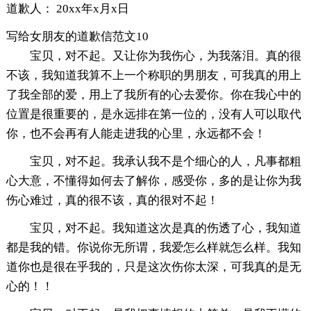
道歉人： 20xx年x月x日
写给女朋友的道歉信范文10
宝贝，对不起。又让你为我伤心，为我落泪。真的很
不该，我知道我算不上一个称职的男朋友，可我真的用上
了我全部的爱，用上了我所有的心去爱你。你在我心中的
位置是很重要的，是永远排在第一位的，没有人可以取代
你，也不会再有人能走进我的心里，永远都不会！
宝贝，对不起。我承认我不是个细心的人，凡事都粗
心大意，不懂得如何去了解你，感受你，多的是让你为我
伤心难过，真的很不该，真的很对不起！
宝贝，对不起。我知道这次是真的伤透了心，我知道
都是我的错。你说你无所谓，我爱怎么样就怎么样。我知
道你也是很在乎我的，只是这次伤你太深，可我真的是无
心的！！