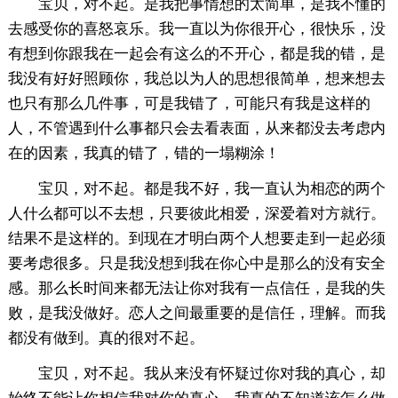
宝贝，对不起。是我把事情想的太简单，是我不懂的
去感受你的喜怒哀乐。我一直以为你很开心，很快乐，没
有想到你跟我在一起会有这么的不开心，都是我的错，是
我没有好好照顾你，我总以为人的思想很简单，想来想去
也只有那么几件事，可是我错了，可能只有我是这样的
人，不管遇到什么事都只会去看表面，从来都没去考虑内
在的因素，我真的错了，错的一塌糊涂！
宝贝，对不起。都是我不好，我一直认为相恋的两个
人什么都可以不去想，只要彼此相爱，深爱着对方就行。
结果不是这样的。到现在才明白两个人想要走到一起必须
要考虑很多。只是我没想到我在你心中是那么的没有安全
感。那么长时间来都无法让你对我有一点信任，是我的失
败，是我没做好。恋人之间最重要的是信任，理解。而我
都没有做到。真的很对不起。
宝贝，对不起。我从来没有怀疑过你对我的真心，却