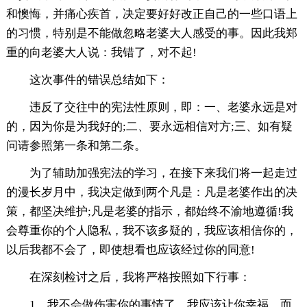
和懊悔，并痛心疾首，决定要好好改正自己的一些口语上
的习惯，特别是不能做忽略老婆大人感受的事。因此我郑
重的向老婆大人说：我错了，对不起!
这次事件的错误总结如下：
违反了交往中的宪法性原则，即：一、老婆永远是对
的，因为你是为我好的;二、要永远相信对方;三、如有疑
问请参照第一条和第二条。
为了辅助加强宪法的学习，在接下来我们将一起走过
的漫长岁月中，我决定做到两个凡是：凡是老婆作出的决
策，都坚决维护;凡是老婆的指示，都始终不渝地遵循!我
会尊重你的个人隐私，我不该多疑的，我应该相信你的，
以后我都不会了，即使想看也应该经过你的同意!
在深刻检讨之后，我将严格按照如下行事：
1、我不会做伤害你的事情了，我应该让你幸福，而