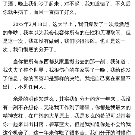
了酒，晚上我们吵了起来，对不起，我知道错了。不久后
你就生病了，而且一直病了好久。
20xx年2月18日，这天早上，我们爆发了一次最激烈
的争吵，我本以为我会包容你所有的任性和无理取闹。但
是这一次，我却没有做到，我们吵得很凶。也正是这一
次，我们彻底的分开了。
当你把所有东西都从家里搬出去的那一刻，我知道，
我失去了整个世界，我很伤心的在家哭了一晚，我给你发
了信息，你的回答却是那样的决绝。我把自己窝在家里不
出门，不见任何人。
亲爱的明你知道么，其实我们分开的这一年来，我没
有一刻不在想你，无论我工作到了哪里，你都是我最大的
精神支柱，在广阔的大草原上，我是多么的希望可以带着
你一起来日出日落，碧草蓝天。但是我知道你是不会给我
这个机会了。这一年来你吃了很多苦。我们分开的时候你