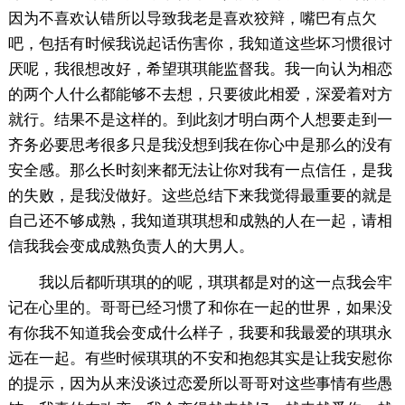
因为不喜欢认错所以导致我老是喜欢狡辩，嘴巴有点欠
吧，包括有时候我说起话伤害你，我知道这些坏习惯很讨
厌呢，我很想改好，希望琪琪能监督我。我一向认为相恋
的两个人什么都能够不去想，只要彼此相爱，深爱着对方
就行。结果不是这样的。到此刻才明白两个人想要走到一
齐务必要思考很多只是我没想到我在你心中是那么的没有
安全感。那么长时刻来都无法让你对我有一点信任，是我
的失败，是我没做好。这些总结下来我觉得最重要的就是
自己还不够成熟，我知道琪琪想和成熟的人在一起，请相
信我我会变成成熟负责人的大男人。
我以后都听琪琪的的呢，琪琪都是对的这一点我会牢
记在心里的。哥哥已经习惯了和你在一起的世界，如果没
有你我不知道我会变成什么样子，我要和我最爱的琪琪永
远在一起。有些时候琪琪的不安和抱怨其实是让我安慰你
的提示，因为从来没谈过恋爱所以哥哥对这些事情有些愚