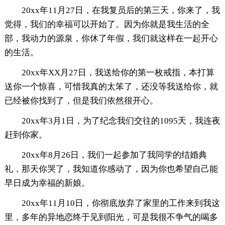
20xx年11月27日，在我复员后的第三天，你来了，我
觉得，我们的幸福可以开始了。因为你就是我生活的全
部，我动力的源泉，你休了年假，我们就这样在一起开心
的生活。
20xx年XX月27日，我送给你的第一枚戒指，本打算
送你一个惊喜，可惜我真的太笨了，还没等我送给你，就
已经被你找到了，但是我们依然很开心。
20xx年3月1日，为了纪念我们交往的1095天，我连夜
赶到你家。
20xx年8月26日，我们一起参加了我同学的结婚典
礼，那天你哭了，我知道你感动了，因为你也希望自己能
早日成为幸福的新娘。
20xx年11月10日，你彻底放弃了家里的工作来到我这
里，多年的异地恋终于见到阳光，可是我很不争气的喝多