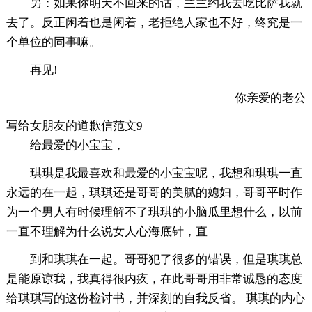
另：如果你明天不回来的话，兰兰约我去吃比萨我就
去了。反正闲着也是闲着，老拒绝人家也不好，终究是一
个单位的同事嘛。
再见!
你亲爱的老公
写给女朋友的道歉信范文9
给最爱的小宝宝，
琪琪是我最喜欢和最爱的小宝宝呢，我想和琪琪一直
永远的在一起，琪琪还是哥哥的美腻的媳妇，哥哥平时作
为一个男人有时候理解不了琪琪的小脑瓜里想什么，以前
一直不理解为什么说女人心海底针，直
到和琪琪在一起。哥哥犯了很多的错误，但是琪琪总
是能原谅我，我真得很内疚，在此哥哥用非常诚恳的态度
给琪琪写的这份检讨书，并深刻的自我反省。 琪琪的内心