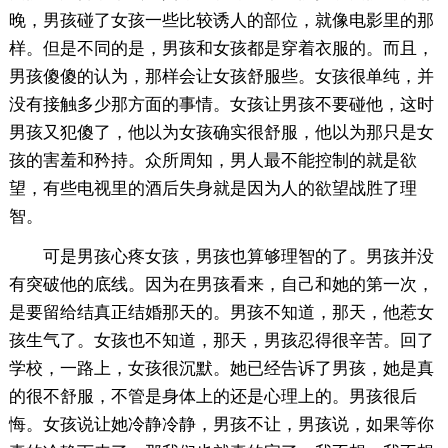
晚，男孩碰了女孩一些比较诱人的部位，就像电影里的那
样。但是不同的是，男孩和女孩都是穿着衣服的。而且，
男孩傻傻的认为，那样会让女孩舒服些。女孩很单纯，并
没有接触多少那方面的事情。女孩让男孩不要碰他，这时
男孩又犯傻了，他以为女孩确实很舒服，他以为那只是女
孩的害羞和矜持。众所周知，男人最不能控制的就是欲
望，有些电视里的酒后失身就是因为人的欲望战胜了理
智。
可是男孩心疼女孩，男孩也算够理智的了。男孩并没
有突破他的底线。因为在男孩看来，自己和她的第一次，
是要留给结真正结婚那天的。男孩不知道，那天，他惹女
孩生气了。女孩也不知道，那天，男孩忍得很辛苦。回了
学校，一路上，女孩很沉默。她已经告诉了男孩，她是真
的很不舒服，不管是身体上的还是心理上的。男孩很后
悔。女孩说让她冷静冷静，男孩不让，男孩说，如果等你