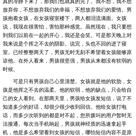
真的冷静下来了，那我们也就真的完了。我不想，我不想
放弃你，不想放弃我们的幸福，不想放弃我们的爱情。男
孩抱着女孩，在女孩寝室楼下，两人都泪流满面。女孩
说，我现在很害怕，害怕那种感觉。虽然现在，我只要想
到我们以前在一起的开心，我还是会笑。可是那天晚上对
我来说是个挥之不去的阴影。说完，头也不回的进了寝
室。已经整整两天了，男孩无时无刻不希望着女孩能够原
谅他。在外人看来，男孩很坚强，男孩从来都没有软弱的
时候。
可是只有男孩自己心里清楚。女孩就是他的软肋，女
孩是他挥之不去的温柔。他的软弱，他的缺点，只会给自
己的女人看到。在那两天里，男孩给女孩发短信，说了不
知道多少的好话，却很少很少收到回信。他给女孩打电
话，而多少次听到的都是对不起，您所拨叫的用户暂时无
法接通。每次当手机响起，男孩就神经质的迅速拿起手
机，他是多么希望看到女孩的短信，哪怕短信内容不是原