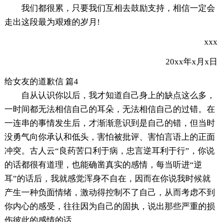
我们都很累，只要我们互相去鼓励支持，相信一定会
走出这段最为艰难的岁月!
xxx
20xx年x月x日
给女友的道歉信 篇4
自从认识你以后，我才知道自己身上的缺点这么多，
一时间都无法相信自己的耳朵，无法相信自己的过错。在
一连串的事情发生后，才渐渐意识到是自己的错，但当时
没勇气向你承认和低头，害怕被批评、害怕言语上的正面
冲突。古人云“良药苦口利于病，忠言逆耳利于行”，你说
的话都很有道理，也能确凿真实的感情，每当听进“逆
耳”的话后，我就感觉浑身不自在，因而在你说我时候就
产生一种负面情绪，激动得控制不了自己，从而考虑不到
你内心的感受，往往因为自己的固执，说出那些严重的损
伤彼此的感情的话……