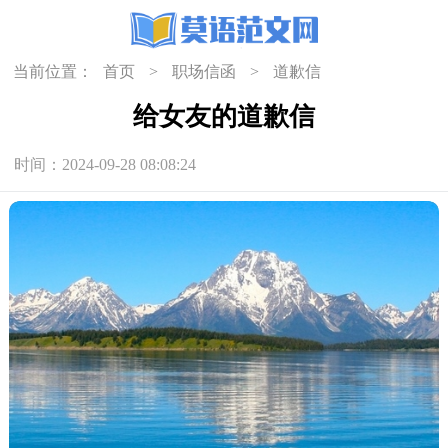
当前位置：
首页
>
职场信函
>
道歉信
给女友的道歉信
时间：2024-09-28 08:08:24