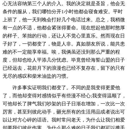
心无法容纳第三个人的介入。我的决定就是圣旨，他会无
条件的服从，我们哪怕分开1小时他都会寝食难安。平时
上班了，他一天到晚会打好几个电话过来。总之，我稍微
有一点的不适，他都会紧张得要命。现在想起他那时憨厚
的样子、笨拙的行动，还让人不觉心里直乐。然而现在日
子好了，一切都变了，物是人非。真如朋友所说，能共患
难的不一定能享幸福。唉，我俩虽还没到那么严重的程
度，但却也给人平添几分忧虑。毕竟曾经海誓山盟的日子
已经远去，花前月下的浪漫也已经不复存在，留下的只有
无尽的感叹和柴米油盐的习惯。
许多事实证明我们都变了。不同的是我变得更爱他
了，而他却变得对感情似乎有些漫不经心;我变得温顺了，
可他却长了脾气我们吵架的日子日渐在增加，一次比一次
厉害，甚至到彼此动手，砸光所有的生活用品或者说出可
以让对方心碎的话语。我时常问老天，为什么让我们相爱
却要我们彼此伤害，为什么那么难的日子我们都可以携手