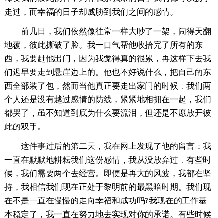
走过，而幸福的日子却威胁到我们之间的感情。
前几日，我们依然像往常一样大吵了一架，闹得天翻
地覆，彼此撕破了脸。我一口气帮他收拾完了所有的东
西，我要赶他出门，因为我觉得真的很累，再这样下去我
们迟早要走到悬崖边上的。他也不好说什么，把自己的东
西全部装了包，然而当他真正要走出家门的时候，我们两
个人还是没有越过感情的防线，紧紧地相拥在一起，我们
都哭了，虽不知道到底为什么要流泪，但还是不愿放开彼
此的双手。
这件事过后的第二天，我在网上发现了他的留言：我
一直在默默地耕耘我们这份感情，我从没放弃过，有些时
候，我们需要两个去经营。即便是再大的风波，我都在坚
持，我相信我们现在正处于黎明前的最黑暗时期。我们现
在不是一直在慢慢的走向幸福和成功吗?我现在的工作基
本稳定了，我一直在努力地去实现对你的承诺。有些时候