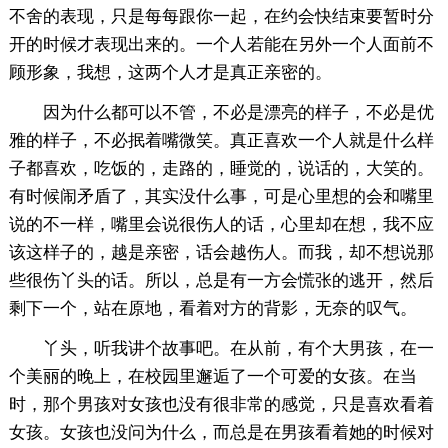
不舍的表现，只是每每跟你一起，在约会快结束要暂时分
开的时候才表现出来的。一个人若能在另外一个人面前不
顾形象，我想，这两个人才是真正亲密的。
因为什么都可以不管，不必是漂亮的样子，不必是优
雅的样子，不必抿着嘴微笑。真正喜欢一个人就是什么样
子都喜欢，吃饭的，走路的，睡觉的，说话的，大笑的。
有时候闹矛盾了，其实没什么事，可是心里想的会和嘴里
说的不一样，嘴里会说很伤人的话，心里却在想，我不应
该这样子的，越是亲密，话会越伤人。而我，却不想说那
些很伤丫头的话。所以，总是有一方会慌张的逃开，然后
剩下一个，站在原地，看着对方的背影，无奈的叹气。
丫头，听我讲个故事吧。在从前，有个大男孩，在一
个美丽的晚上，在校园里邂逅了一个可爱的女孩。在当
时，那个男孩对女孩也没有很非常的感觉，只是喜欢看着
女孩。女孩也没问为什么，而总是在男孩看着她的时候对