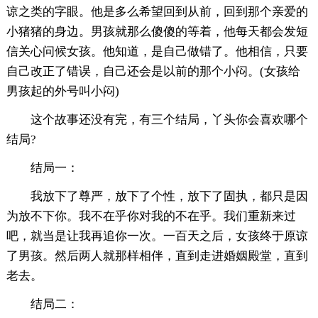
谅之类的字眼。他是多么希望回到从前，回到那个亲爱的
小猪猪的身边。男孩就那么傻傻的等着，他每天都会发短
信关心问候女孩。他知道，是自己做错了。他相信，只要
自己改正了错误，自己还会是以前的那个小闷。(女孩给
男孩起的外号叫小闷)
这个故事还没有完，有三个结局，丫头你会喜欢哪个
结局?
结局一：
我放下了尊严，放下了个性，放下了固执，都只是因
为放不下你。我不在乎你对我的不在乎。我们重新来过
吧，就当是让我再追你一次。一百天之后，女孩终于原谅
了男孩。然后两人就那样相伴，直到走进婚姻殿堂，直到
老去。
结局二：