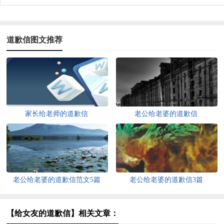
道歉信图文推荐
家长给老师的道歉信
老公给老婆的道歉信
老公给老婆的道歉信范文5篇
老公给老婆的道歉信3篇
【给女友的道歉信】相关文章：