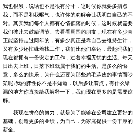
我也很累，说话也不是很有分寸，这时候你就要多指点
我，而不是和我呕气，也许你的劝解会让我明白自己的不
对。其实我们每个人都有心情低落的时候，这时候就需要
我们彼此去鼓励调节。去看看周围的朋友，现在有多少真
正能坚持走过两年的，有多少真正是靠自己去维持生计，
又有多少还忙碌着找工作，我们比他们幸运，最起码我们
现在都拥有一份安定的工作，过着幸福无忧的生活。每天
日出去上班，日落下班就属于我们的生活。是多么的惬
意，多么的快乐，为什么还要为那些鸡毛蒜皮的事情而吵
架呢?我的脾性你不是不知道，以后多让着点，有什么错
漏的地方你直接给我解释一下，我们现在更多的是需要谅
解。
我现在拼命的努力，就是为了能够在公司建立更好的
基础，创造更多的业绩，为自己，为家庭提供一份丰厚的
薪金。